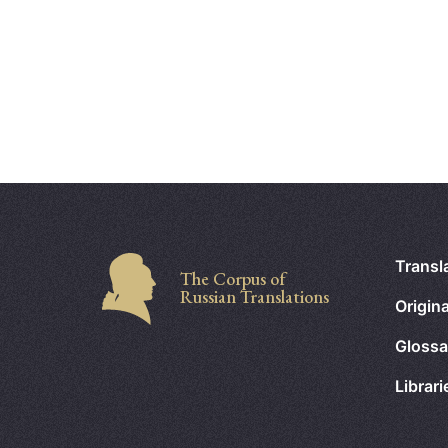
Transl
The Corpus of
Russian Translations
Origina
Glossa
Librar