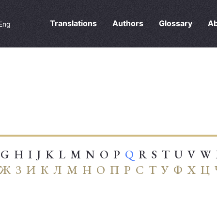
Translations
Authors
Glossary
Ab
Eng
G
H
I
J
K
L
M
N
O
P
Q
R
S
T
U
V
W
Ж
З
И
К
Л
М
Н
О
П
Р
С
Т
У
Ф
Х
Ц