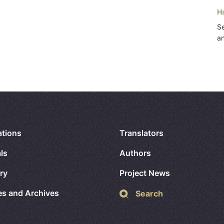
H
Se
an
ations
Translators
ls
Authors
ry
Project News
ies and Archives
Search