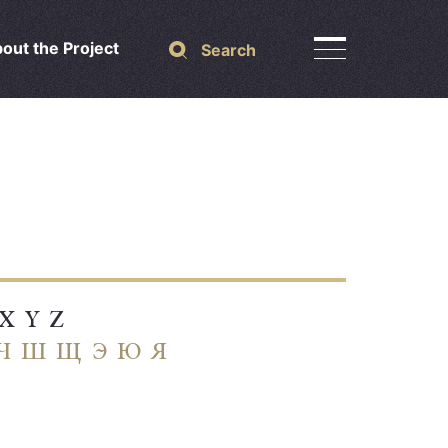
out the Project
Search
X
Y
Z
Ч
Ш
Щ
Э
Ю
Я