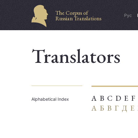
The Corpus of
Рус
Russian Translations
Translators
A
B
C
D
E
F
Alphabetical Index
А
Б
В
Г
Д
Е