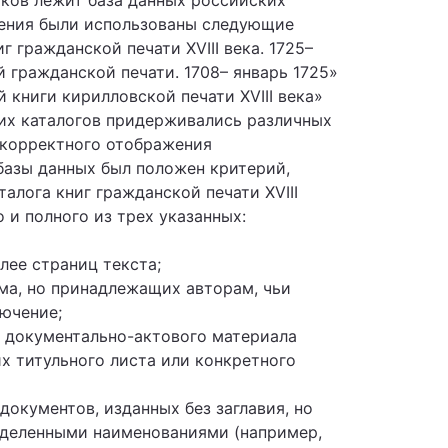
иков лежит база данных российских
вления были использованы следующие
 гражданской печати XVIII века. 1725–
й гражданской печати. 1708– январь 1725»
ой книги кирилловской печати XVIII века»
щих каталогов придерживались различных
 корректного отображения
базы данных был положен критерий,
алога книг гражданской печати XVIII
о и полного из трех указанных:
лее страниц текста;
ма, но принадлежащих авторам, чьи
лючение;
. документально-актового материала
х титульного листа или конкретного
окументов, изданных без заглавия, но
еделенными наименованиями (например,