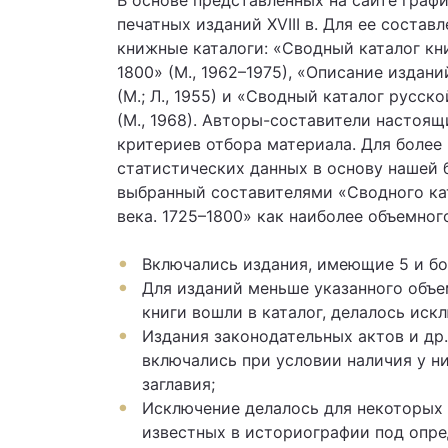
В основе представленных на сайте граф
печатных изданий XVIII в. Для ее соста
книжные каталоги: «Сводный каталог книг
1800» (М., 1962–1975), «Описание издани
(М.; Л., 1955) и «Сводный каталог русск
(М., 1968). Авторы-составители настоя
критериев отбора материала. Для более
статистических данных в основу нашей 
выбранный составителями «Сводного кат
века. 1725–1800» как наиболее объемног
Включались издания, имеющие 5 и бо
Для изданий меньше указанного объе
книги вошли в каталог, делалось иск
Издания законодательных актов и др
включались при условии наличия у ни
заглавия;
Исключение делалось для некоторых д
известных в историографии под опр