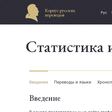
Корпус русских
Рус
переводов
Статистика 
Введение
Переводы и языки
Хронол
Введение