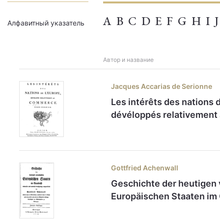
A
B
C
D
E
F
G
H
I
J
Алфавитный указатель
Автор и название
Jacques Accarias de Serionne
Les intérêts des nations d
dévéloppés relativemen
Gottfried Achenwall
Geschichte der heutigen
Europäischen Staaten im