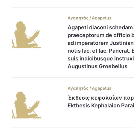
Αγαπητὸς / Agapetus
Agapeti diaconi schedam
praeceptorum de officio b
ad imperatorem Justinian
notis Iac. et Iac. Pancrat
suis indicibusque instruxit
Augustinus Groebelius
Αγαπητὸς / Agapetus
Έκθεσις κεφαλαίων παρ
Ekthesis Kephalaion Para