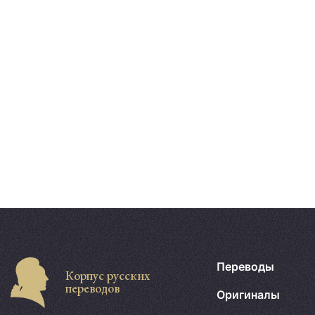
Переводы
Корпус русских
переводов
Оригиналы