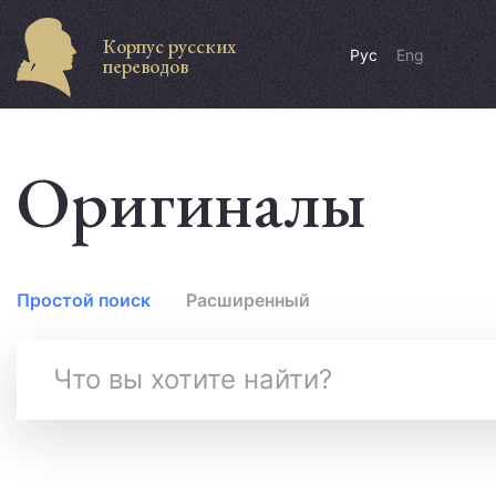
Корпус русских
Рус
Eng
переводов
Оригиналы
Простой поиск
Расширенный