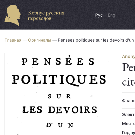
Корпус русских
Рус
Eng
переводов
Главная
—
Оригиналы
— Pensées politiques sur les devoirs d'un 
Anony
Pe
ci
Франц
Элект
Место
Год п