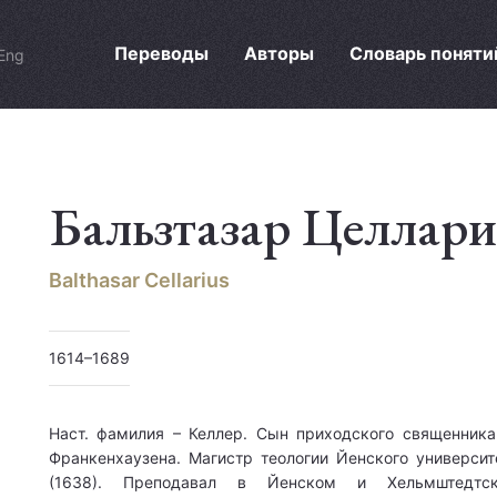
Переводы
Авторы
Словарь поняти
Eng
Бальзтазар Целлар
Balthasar Cellarius
1614–1689
Наст. фамилия – Келлер. Сын приходского священника
Франкенхаузена. Магистр теологии Йенского университ
(1638). Преподавал в Йенском и Хельмштедтс