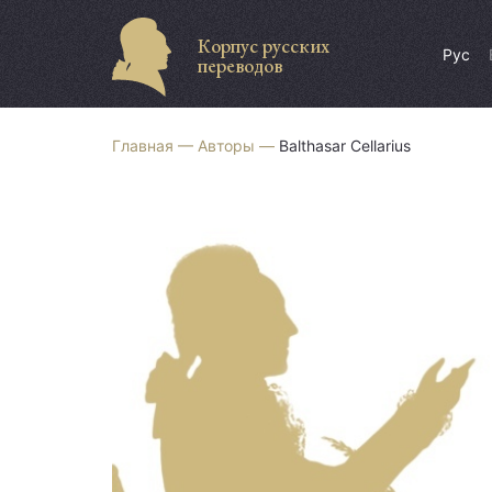
Корпус русских
Рус
переводов
Главная —
Авторы —
Balthasar Cellarius