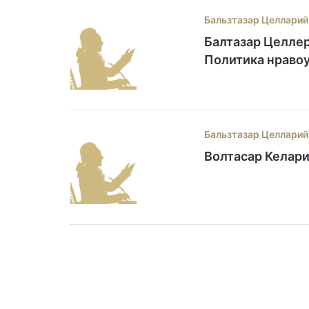
Бальзтазар Целларий
Балтазар Целлер
Политика нраво
Бальзтазар Целларий
Волтасар Келари