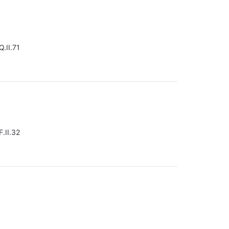
.II.71
.II.32