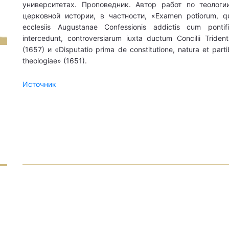
университетах. Проповедник. Автор работ по теологи
церковной истории, в частности, «Examen potiorum, q
ecclesiis Augustanae Confessionis addictis cum pontific
intercedunt, controversiarum iuxta ductum Concilii Trident
(1657) и «Disputatio prima de constitutione, natura et part
theologiae» (1651).
Источник