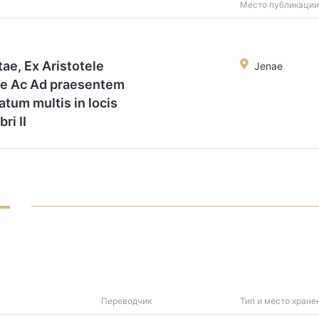
Место публикации
tae, Ex Aristotele
Jenae
ae Ac Ad praesentem
atum multis in locis
ri II
Переводчик
Тип и место хране