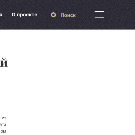
й
О проекте
Поиск
ий
 из
ета
ком