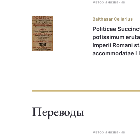
Автор и название
Balthasar Cellarius
Politicae Succinc
potissimum erut
Imperii Romani st
accommodatae Lib
Переводы
Автор и название