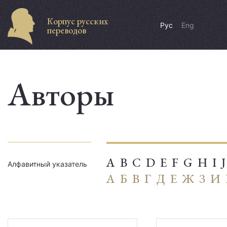
Корпус русских
Рус
Eng
переводов
Авторы
A
B
C
D
E
F
G
H
I
J
Алфавитный указатель
А
Б
В
Г
Д
Е
Ж
З
И