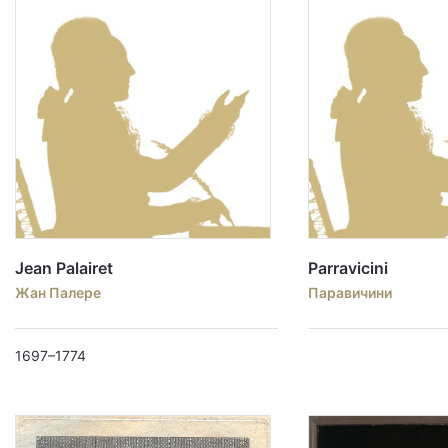
Jean Palairet
Parravicini
Жан Палере
Паравичини
1697–1774