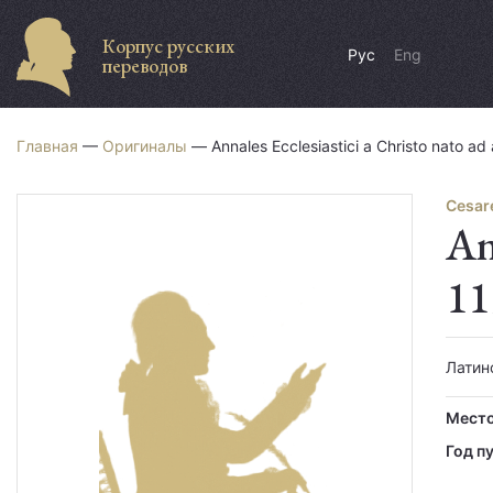
Корпус русских
Рус
Eng
переводов
Главная
—
Оригиналы
— Annales Ecclesiastici a Christo nato a
Cesar
An
11
Латин
Место
Год п