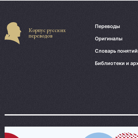
Переводы
Корпус русских
переводов
Оригиналы
Словарь понятий
Библиотеки и ар