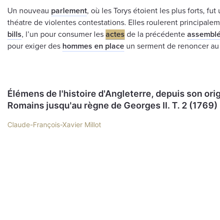
Un nouveau
parlement
, où les Torys étoient les plus forts, fu
théatre de violentes contestations. Elles roulerent principale
bills
, l’un pour consumer les
actes
de la précédente
assembl
pour exiger des
hommes en place
un serment de renoncer a
Élémens de l'histoire d'Angleterre, depuis son ori
Romains jusqu'au règne de Georges II. T. 2 (1769)
Claude-François-Xavier Millot