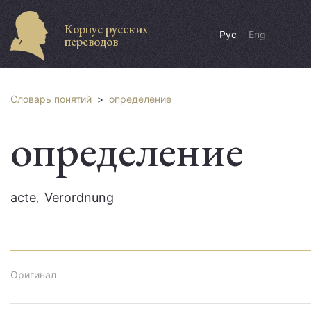
Корпус русских
Рус
Eng
переводов
Словарь понятий
>
определение
определение
acte
Verordnung
,
Оригинал