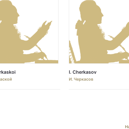
rkaskoi
I. Cherkasov
каской
И. Черкасов
Н