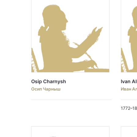
Osip Charnysh
Ivan A
Осип Чарныш
Иван А
1772–1