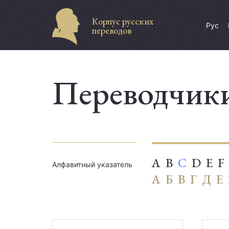
Корпус русских
Рус
переводов
Переводчик
A
B
C
D
E
F
Алфавитный указатель
А
Б
В
Г
Д
Е