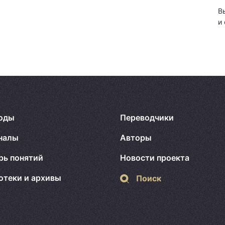
В
и
оды
Переводчики
налы
Авторы
рь понятий
Новости проекта
отеки и архивы
Поиск