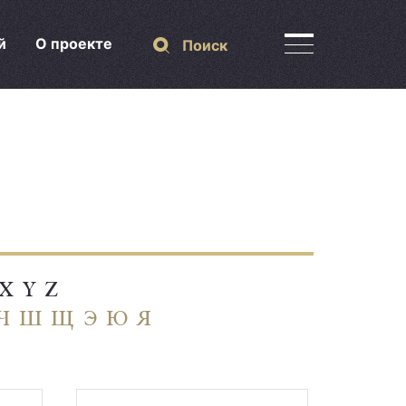
й
О проекте
Поиск
X
Y
Z
Ч
Ш
Щ
Э
Ю
Я