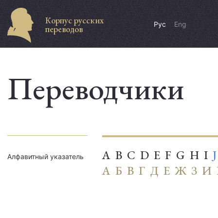
Корпус русских
Рус
Eng
переводов
Переводчики
A
B
C
D
E
F
G
H
I
J
Алфавитный указатель
А
Б
В
Г
Д
Е
Ж
З
И