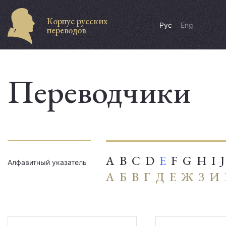
Корпус русских
Рус
Eng
переводов
Переводчики
A
B
C
D
E
F
G
H
I
J
Алфавитный указатель
А
Б
В
Г
Д
Е
Ж
З
И