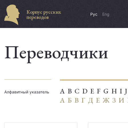
Корпус русских
Рус
Eng
переводов
Переводчики
A
B
C
D
E
F
G
H
I
J
Алфавитный указатель
А
Б
В
Г
Д
Е
Ж
З
И