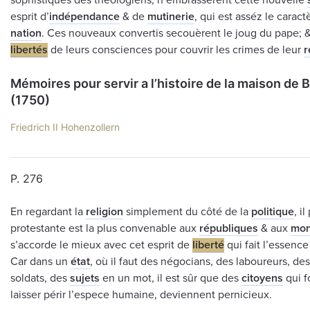
sophistiques des théologiens, n’embrassèrent cette nouvelle
esprit d’
indépendance
& de
mutinerie
, qui est asséz le caract
nation
. Ces nouveaux convertis secouèrent le joug du pape; &
libertés
de leurs consciences pour couvrir les crimes de leur
r
Mémoires pour servir a l’histoire de la maison de
(1750)
Friedrich II Hohenzollern
Р. 276
En regardant la
religion
simplement du côté de la
politique
, i
protestante est la plus convenable aux
républiques
& aux
mon
s’accorde le mieux avec cet esprit de
liberté
qui fait l’essenc
Car dans un
état
, où il faut des négocians, des laboureurs, des
soldats, des
sujets
en un mot, il est sûr que des
citoyens
qui f
laisser périr l’espece humaine, deviennent pernicieux.