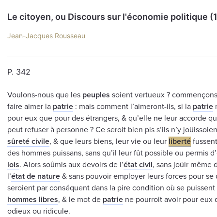
Le citoyen, ou Discours sur l'économie politique (
Jean-Jacques Rousseau
P. 342
Voulons-nous que les
peuples
soient vertueux ? commençons 
faire aimer la
patrie
: mais comment l’aimeront-ils, si la
patrie
n
pour eux que pour des étrangers, & qu’elle ne leur accorde qu
peut refuser à personne ? Ce seroit bien pis s’ils n’y joüissoi
sûreté civile
, & que leurs biens, leur vie ou leur
liberté
fussent
des hommes puissans, sans qu’il leur fût possible ou permis d’
lois
. Alors soûmis aux devoirs de l’
état civil
, sans joüir même d
l’
état de nature
& sans pouvoir employer leurs forces pour se d
seroient par conséquent dans la pire condition où se puissent
hommes libres
, & le mot de
patrie
ne pourroit avoir pour eux 
odieux ou ridicule.