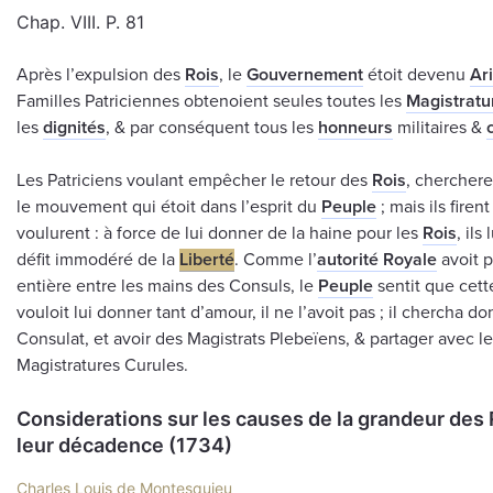
Chap. VIII. P. 81
Après l’expulsion des
Rois
, le
Gouvernement
étoit devenu
Ar
Familles Patriciennes obtenoient seules toutes les
Magistratu
les
dignités
, & par conséquent tous les
honneurs
militaires &
Les Patriciens voulant empêcher le retour des
Rois
, chercher
le mouvement qui étoit dans l’esprit du
Peuple
; mais ils firent
voulurent : à force de lui donner de la haine pour les
Rois
, ils
défit immodéré de la
Liberté
. Comme l’
autorité Royale
avoit p
entière entre les mains des Consuls, le
Peuple
sentit que cet
vouloit lui donner tant d’amour, il ne l’avoit pas ; il chercha do
Consulat, et avoir des Magistrats Plebeïens, & partager avec l
Magistratures Curules.
Considerations sur les causes de la grandeur des
leur décadence (1734)
Charles Louis de Montesquieu