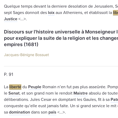
Quelque temps devant la derniere desolation de Jerusalem, S
sept Sages donnoit des
loix
aux Atheniens, et établissoit la
li
Justice
<...>.
Discours sur l'histoire universelle à Monseigneur 
pour expliquer la suite de la religion et les chan
empires (1681)
Jacques-Bénigne Bossuet
P. 91
La
liberté
du
Peuple
Romain n’en fut pas plus asseûrée. Pomp
le
Senat
, et son grand nom le rendoit
Maistre
absolu de toute
déliberations. Jules Cesar en domptant les Gaules, fit à sa
Pat
conqueste qu’elle eust jamais faite. Un si grand service le mit 
sa
domination
dans son
païs
<...>.