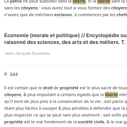
La
patrie
ne peut subsister sans la
liberté
, ni la
liberté
sans la v
sans les
citoyens
: vous aurez tout si vous formez des
citoyen
n’aurez que de méchans
esclaves
, à commencer par les
chef
Economie (morale et politique) // Encyclopédie ou
raisonné des sciences, des arts et des métiers. Т.
Jean-Jacques Rousseau
P. 344
Il est certain que le
droit
de
propriété
est le plus sacré de tou
citoyens
, & plus important à certains égards que la
liberté
même
qu’il tient de plus près à la conservation de la vie ; soit parce 
étant plus faciles à usurper & plus pénibles à défendre que la
plus respecter ce qui se peut ravir plus aisément ; soit enfin p
propriété
est le vrai fondement de la
société civile
, & le vrai 