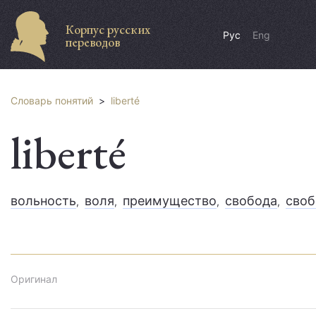
Корпус русских
Рус
Eng
переводов
Словарь понятий
>
liberté
liberté
вольность
воля
преимущество
свобода
своб
,
,
,
,
Оригинал