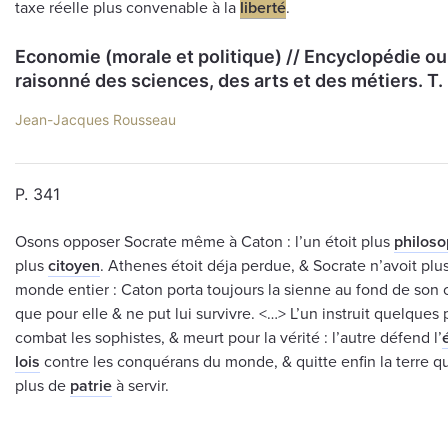
taxe réelle plus convenable à la
liberté
.
Economie (morale et politique) // Encyclopédie ou
raisonné des sciences, des arts et des métiers. Т.
Jean-Jacques Rousseau
P. 341
Osons opposer Socrate même à Caton : l’un étoit plus
philos
plus
citoyen
. Athenes étoit déja perdue, & Socrate n’avoit pl
monde entier : Caton porta toujours la sienne au fond de son cœ
que pour elle & ne put lui survivre. <…> L’un instruit quelques p
combat les sophistes, & meurt pour la vérité : l’autre défend l’
lois
contre les conquérans du monde, & quitte enfin la terre qua
plus de
patrie
à servir.