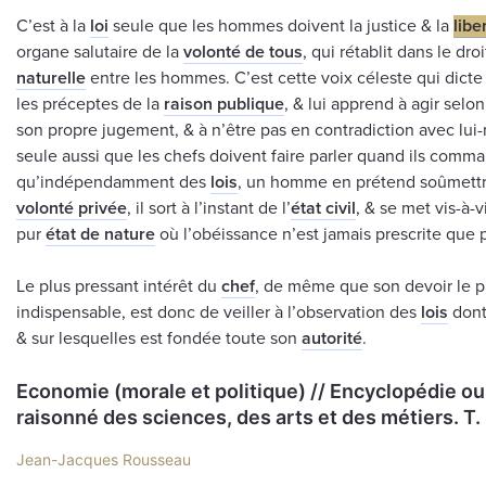
C’est à la
loi
seule que les hommes doivent la justice & la
libe
organe salutaire de la
volonté de tous
, qui rétablit dans le droit
naturelle
entre les hommes. C’est cette voix céleste qui dict
les préceptes de la
raison publique
, & lui apprend à agir sel
son propre jugement, & à n’être pas en contradiction avec lui
seule aussi que les chefs doivent faire parler quand ils comman
qu’indépendamment des
lois
, un homme en prétend soûmettre
volonté privée
, il sort à l’instant de l’
état civil
, & se met vis-à-v
pur
état de nature
où l’obéissance n’est jamais prescrite que p
Le plus pressant intérêt du
chef
, de même que son devoir le p
indispensable, est donc de veiller à l’observation des
lois
dont 
& sur lesquelles est fondée toute son
autorité
.
Economie (morale et politique) // Encyclopédie ou
raisonné des sciences, des arts et des métiers. Т.
Jean-Jacques Rousseau